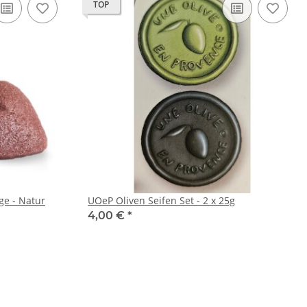
TOP
ge - Natur
UOeP Oliven Seifen Set - 2 x 25g
4,00 €
*