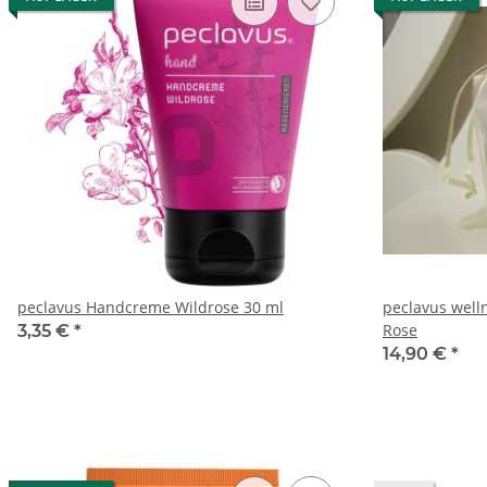
peclavus Handcreme Wildrose 30 ml
peclavus welln
Rose
3,35 €
*
14,90 €
*