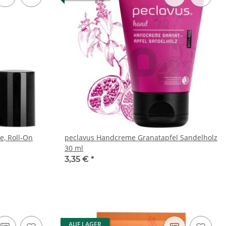
e, Roll-On
peclavus Handcreme Granatapfel Sandelholz
30 ml
3,35 €
*
AUF LAGER