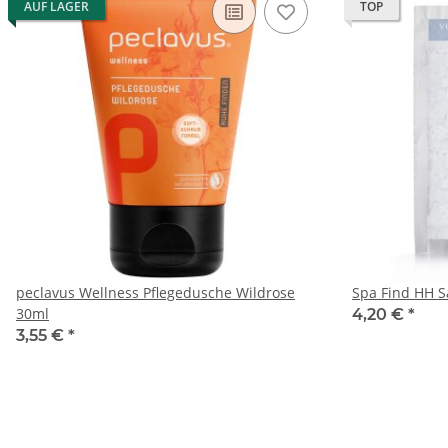
AUF LAGER
TOP
peclavus Wellness Pflegedusche Wildrose
Spa Find HH S
30ml
4,20 €
*
3,55 €
*