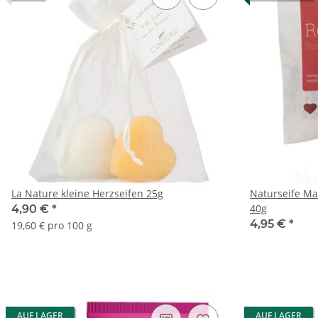
La Nature kleine Herzseifen 25g
Naturseife Ma
40g
4,90 €
*
4,95 €
*
19,60 € pro 100 g
AUF LAGER
AUF LAGER