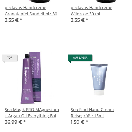
peclavus Handcreme
peclavus Handcreme
Granatapfel Sandelholz 30
Wildrose 30 ml
ml
3,35 €
*
3,35 €
*
TOP
AUF LAGER
Sea Magik PRO MAgnesium
Spa Find Hand Cream
+ Argan Oil Everything Balm
Reisegröße 15ml
100ml
36,99 €
*
1,50 €
*