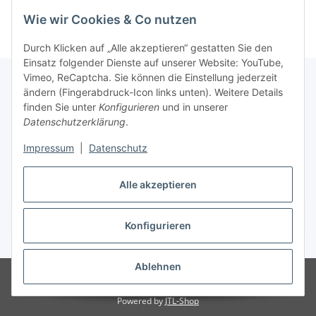
Wie wir Cookies & Co nutzen
Durch Klicken auf „Alle akzeptieren“ gestatten Sie den
Einsatz folgender Dienste auf unserer Website: YouTube,
Vimeo, ReCaptcha. Sie können die Einstellung jederzeit
ändern (Fingerabdruck-Icon links unten). Weitere Details
finden Sie unter
Konfigurieren
und in unserer
Informationen
Datenschutzerklärung
.
Impressum
|
Datenschutz
Gesetzliche Informationen
Alle akzeptieren
Vertrag widerrufen
Konfigurieren
* Gemäß § 19 UStG wird keine Umsatzsteuer berechnet., zzgl.
Versand
Ablehnen
© Melinas Insel Naturkosmetik Bad Schwalbach, Inh. Melina Rotter
Gemäß § 19 UStG wird keine Umsatzsteuer berechnet.
Powered by
JTL-Shop