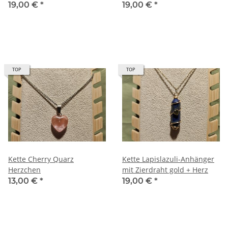
19,00 €
*
19,00 €
*
TOP
TOP
Kette Cherry Quarz
Kette Lapislazuli-Anhänger
Herzchen
mit Zierdraht gold + Herz
13,00 €
*
19,00 €
*