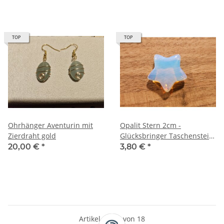
TOP
TOP
Ohrhänger Aventurin mit
Opalit Stern 2cm -
Zierdraht gold
Glücksbringer Taschenstein
Handschmeichler
20,00 €
*
3,80 €
*
Meditationsstein
Artikel 1 - 18 von 18