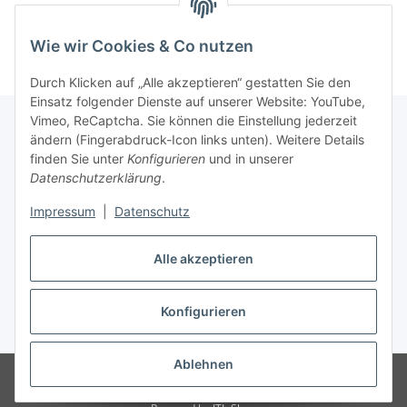
Wie wir Cookies & Co nutzen
Durch Klicken auf „Alle akzeptieren“ gestatten Sie den
Einsatz folgender Dienste auf unserer Website: YouTube,
Vimeo, ReCaptcha. Sie können die Einstellung jederzeit
ändern (Fingerabdruck-Icon links unten). Weitere Details
finden Sie unter
Konfigurieren
und in unserer
Informationen
Datenschutzerklärung
.
Impressum
|
Datenschutz
Gesetzliche Informationen
Alle akzeptieren
Vertrag widerrufen
Konfigurieren
* Gemäß § 19 UStG wird keine Umsatzsteuer berechnet., zzgl.
Versand
Ablehnen
© Melinas Insel Naturkosmetik Bad Schwalbach, Inh. Melina Rotter
Gemäß § 19 UStG wird keine Umsatzsteuer berechnet.