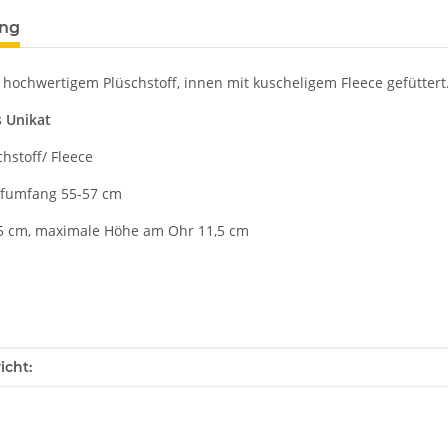
ung
 hochwertigem Plüschstoff, innen mit kuscheligem Fleece gefüttert
 Unikat
chstoff/ Fleece
pfumfang 55-57 cm
5 cm, maximale Höhe am Ohr 11,5 cm
enschaft
icht: