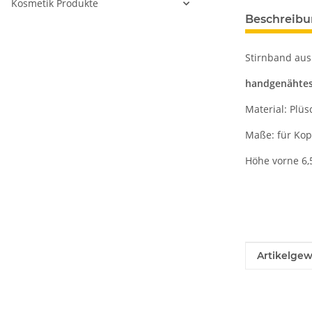
Kosmetik Produkte
Beschreib
Stirnband aus
handgenähtes
Material: Plüs
Maße: für Ko
Höhe vorne 6,
Produkteig
Wert
Artikelgew