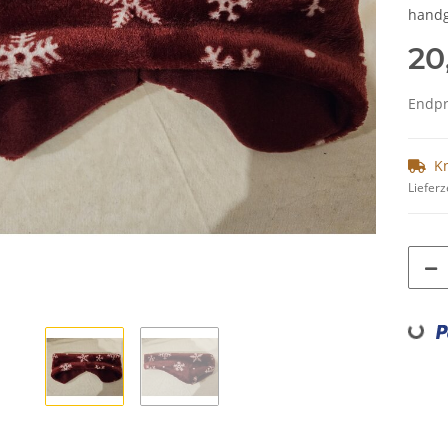
handg
20
Endpre
K
Lieferz
Loading...