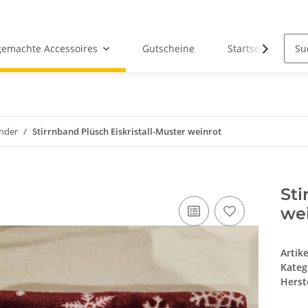
emachte Accessoires
Gutscheine
Startseite
änder
Stirrnband Plüsch Eiskristall-Muster weinrot
Sti
we
Artik
Kateg
Herste