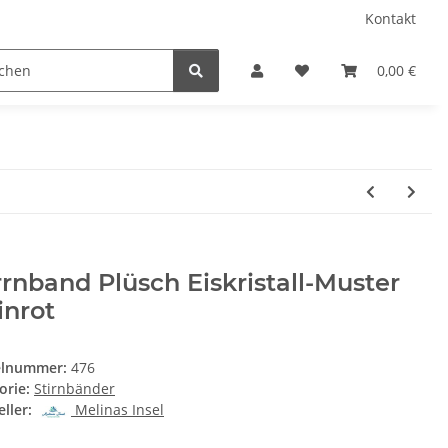
Kontakt
0,00 €
rrnband Plüsch Eiskristall-Muster
inrot
elnummer:
476
orie:
Stirnbänder
ller:
Melinas Insel