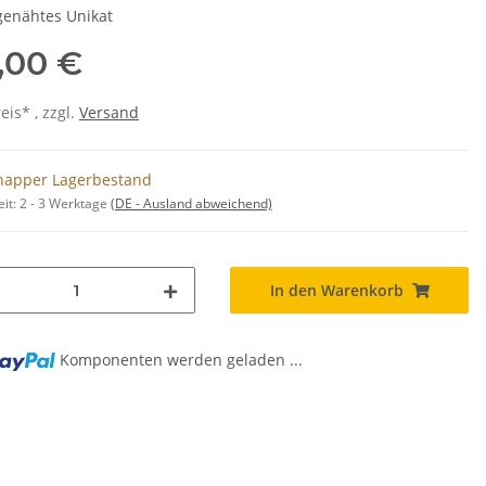
enähtes Unikat
,00 €
is* , zzgl.
Versand
napper Lagerbestand
eit:
2 - 3 Werktage
(DE - Ausland abweichend)
In den Warenkorb
Komponenten werden geladen ...