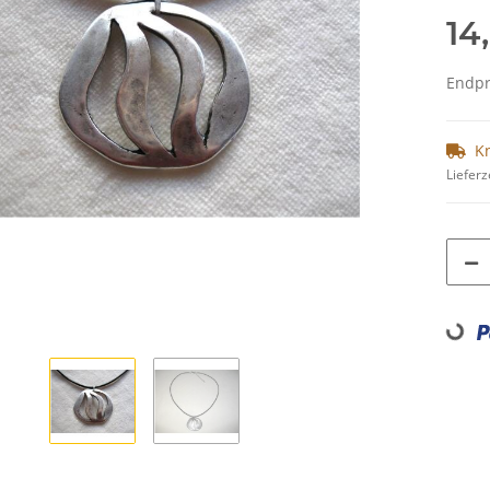
14
Endpre
K
Lieferz
Loading.