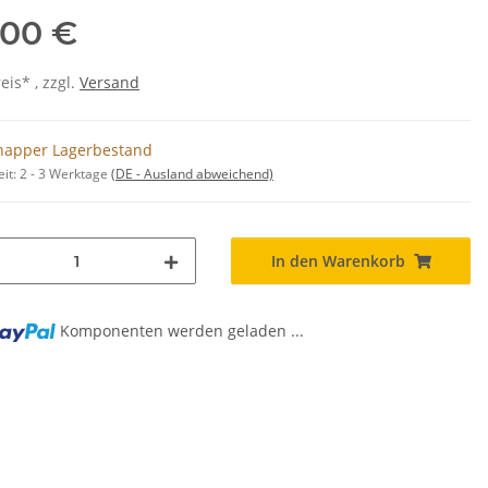
,00 €
is* , zzgl.
Versand
napper Lagerbestand
eit:
2 - 3 Werktage
(DE - Ausland abweichend)
In den Warenkorb
Komponenten werden geladen ...
..