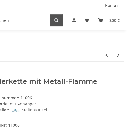
Kontakt
0,00 €
derkette mit Metall-Flamme
elnummer:
11006
orie:
mit Anhänger
ller:
Melinas Insel
elNr: 11006