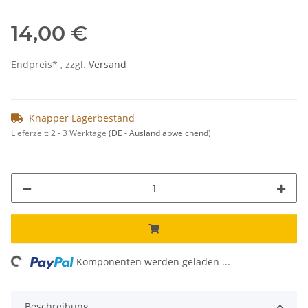
14,00 €
Endpreis* , zzgl.
Versand
Knapper Lagerbestand
Lieferzeit:
2 - 3 Werktage
(DE - Ausland abweichend)
ng...
Komponenten werden geladen ...
Beschreibung