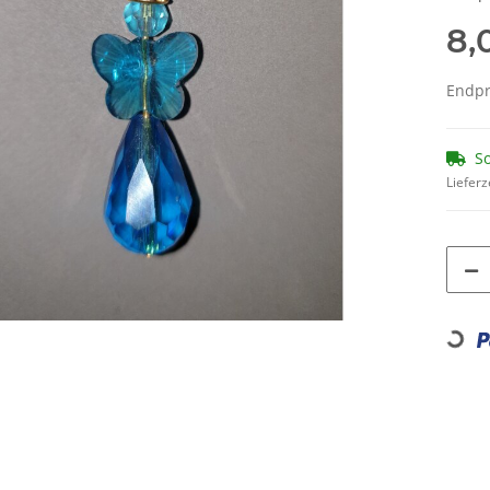
8,
Endpre
So
Lieferz
Loadi