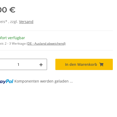
00 €
is* , zzgl.
Versand
fort verfügbar
eit:
2 - 3 Werktage
(DE - Ausland abweichend)
In den Warenkorb
Komponenten werden geladen ...
ng...