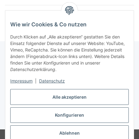
Kosmetik Produkte
Wie wir Cookies & Co nutzen
Durch Klicken auf „Alle akzeptieren“ gestatten Sie den
Einsatz folgender Dienste auf unserer Website: YouTube,
Vimeo, ReCaptcha. Sie können die Einstellung jederzeit
ändern (Fingerabdruck-Icon links unten). Weitere Details
finden Sie unter
Konfigurieren
und in unserer
Informationen
Datenschutzerklärung
.
Impressum
|
Datenschutz
Gesetzliche Informationen
Alle akzeptieren
Vertrag widerrufen
Konfigurieren
* Gemäß § 19 UStG wird keine Umsatzsteuer berechnet., zzgl.
Versand
Ablehnen
© Melinas Insel Naturkosmetik Bad Schwalbach, Inh. Melina Rotter