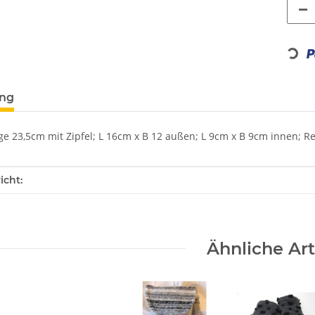
Loading
ung
e 23,5cm mit Zipfel; L 16cm x B 12 außen; L 9cm x B 9cm innen;
enschaft
icht:
Ähnliche Art