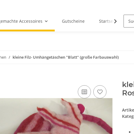
emachte Accessoires
Gutscheine
Startseite
chen
kleine Filz- Umhängetäschen "Blatt" (große Farbauswahl)
kle
Ros
Artik
Kateg