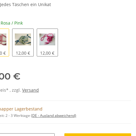
Jedes Täschen ein Unikat
e
Rosa / Pink
 / Pink
Petrol / Grün
Pink /Rosa
0 €
12,00 €
12,00 €
,00 €
is* , zzgl.
Versand
napper Lagerbestand
eit:
2 - 3 Werktage
(DE - Ausland abweichend)