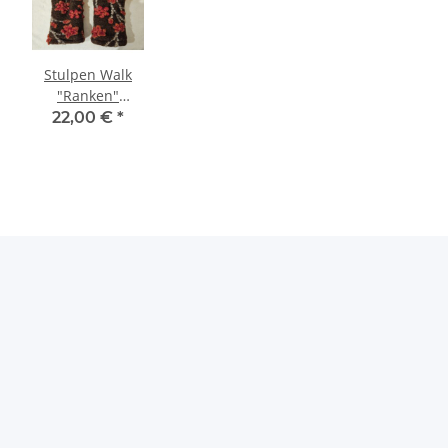
Stulpen Walk
"Ranken"
braun/rot/orange/beige
22,00 €
*