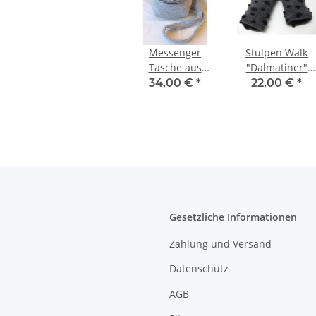
Messenger
Stulpen Walk
Tasche aus
"Dalmatiner"
gefilztem Strick -
grau/schwarz
34,00 €
*
22,00 €
*
u. Walkstoff,
grau / hellgrau
Gesetzliche Informationen
Zahlung und Versand
Datenschutz
AGB