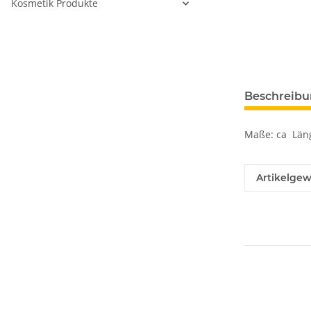
Kosmetik Produkte
Beschreib
Maße: ca Läng
Produkteig
Wert
Artikelgew